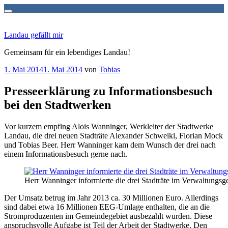
Zum
Inhalt
Landau gefällt mir
springen
Gemeinsam für ein lebendiges Landau!
Veröffentlicht
1. Mai 2014
1. Mai 2014
von
Tobias
am
Presseerklärung zu Informationsbesuch
bei den Stadtwerken
Vor kurzem empfing Alois Wanninger, Werkleiter der Stadtwerke
Landau, die drei neuen Stadträte Alexander Schweikl, Florian Mock
und Tobias Beer. Herr Wanninger kam dem Wunsch der drei nach
einem Informationsbesuch gerne nach.
Herr Wanninger informierte die drei Stadträte im Verwaltungs
Der Umsatz betrug im Jahr 2013 ca. 30 Millionen Euro. Allerdings
sind dabei etwa 16 Millionen EEG-Umlage enthalten, die an die
Stromproduzenten im Gemeindegebiet ausbezahlt wurden. Diese
anspruchsvolle Aufgabe ist Teil der Arbeit der Stadtwerke. Den