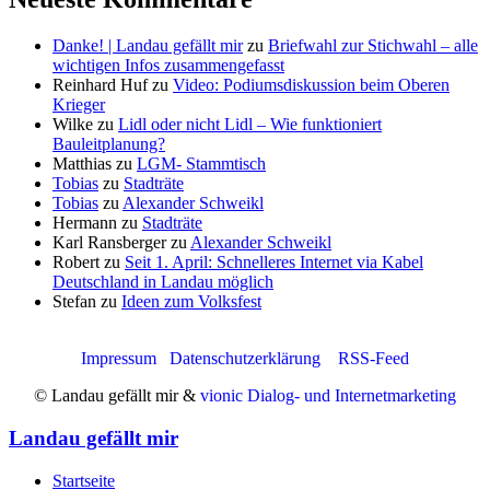
Danke! | Landau gefällt mir
zu
Briefwahl zur Stichwahl – alle
wichtigen Infos zusammengefasst
Reinhard Huf
zu
Video: Podiumsdiskussion beim Oberen
Krieger
Wilke
zu
Lidl oder nicht Lidl – Wie funktioniert
Bauleitplanung?
Matthias
zu
LGM- Stammtisch
Tobias
zu
Stadträte
Tobias
zu
Alexander Schweikl
Hermann
zu
Stadträte
Karl Ransberger
zu
Alexander Schweikl
Robert
zu
Seit 1. April: Schnelleres Internet via Kabel
Deutschland in Landau möglich
Stefan
zu
Ideen zum Volksfest
Impressum
Datenschutzerklärung
RSS-Feed
© Landau gefällt mir &
vionic Dialog- und Internetmarketing
Landau gefällt mir
Startseite