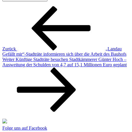
Beitragsnavigation
Vorheriger
Beitrag
Zurück
„Landau
Gefällt mir“-Stadträte informieren sich über die Arbeit des Bauhofs
Nächster
Weiter
Künftige Stadträte besuchen Stadtkämmerer Günter Hoch –
Beitrag
Ausweitung der Schulden von 4,7 auf 15,1 Millionen Euro geplant
Folge uns auf Facebook