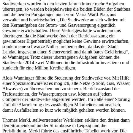
Stadtwerken wurden in den letzten Jahren immer mehr Aufgaben
übertragen, so werden beispielsweise die beiden Bäder, der Stadtbus
und die beiden Parkgaragen auch vom Maria-Ward-Platz aus
verwaltet und bewirtschaftet. „Die Stadtwerke an sich würden mit
den Kernaufgaben der Strom- und Gasversorgung eigentlich
Gewinne erwirtschaften. Diese Verlustgeschäfte wurden an uns
übertragen, da die Stadtwerke (nach der Betriebssatzung ein
gewinnloser Eigenbetrieb) möglichst keine Gewinne erwirtschaften,
sondern eine schwarze Null schreiben sollen, da das der Stadt
Landau insgesamt einen Steuervorteil und damit bares Geld bringt“,
so Wanninger. Trotz dieser übertragenen Aufgaben können die
Stadtwerke 2014 zwei Millionen in die Infrastruktur investieren und
zugleich für eine Million Kredite tilgen.
Alois Wanninger führte die Steuerung der Stadtwerke vor. Mit Hilfe
einer Spezialsoftware ist es möglich, alle Netze (Strom, Gas, Wasser,
Abwasser) zu überwachen und zu steuern. Betriebszustand der
Trafostationen, der Wasserpumpen usw. können auf jedem
Computer der Stadtwerke abgerufen werden. Im Falle einer Störung
läuft die Alarmierung des zuständigen Mitarbeiters automatisch,
damit Ausfallzeiten so kurz wie möglich gehalten werden können.
Thomas Merkl, stellvertretender Werkleiter, erklärte den dreien dann
den Stromeinkauf an der Strombörse in Leipzig und die
Preisfindung. Merkl führte das ausführliche Tabellenwerk vor. Die