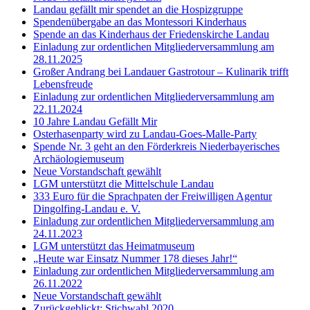
Landau gefällt mir spendet an die Hospizgruppe
Spendenübergabe an das Montessori Kinderhaus
Spende an das Kinderhaus der Friedenskirche Landau
Einladung zur ordentlichen Mitgliederversammlung am
28.11.2025
Großer Andrang bei Landauer Gastrotour – Kulinarik trifft
Lebensfreude
Einladung zur ordentlichen Mitgliederversammlung am
22.11.2024
10 Jahre Landau Gefällt Mir
Osterhasenparty wird zu Landau-Goes-Malle-Party
Spende Nr. 3 geht an den Förderkreis Niederbayerisches
Archäologiemuseum
Neue Vorstandschaft gewählt
LGM unterstützt die Mittelschule Landau
333 Euro für die Sprachpaten der Freiwilligen Agentur
Dingolfing-Landau e. V.
Einladung zur ordentlichen Mitgliederversammlung am
24.11.2023
LGM unterstützt das Heimatmuseum
„Heute war Einsatz Nummer 178 dieses Jahr!“
Einladung zur ordentlichen Mitgliederversammlung am
26.11.2022
Neue Vorstandschaft gewählt
Zurückgeblickt: Stichwahl 2020