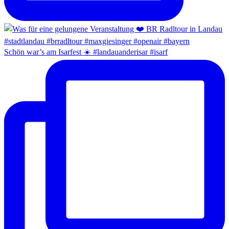
Schön war’s am Isarfest ☀️ #landauanderisar #isarf