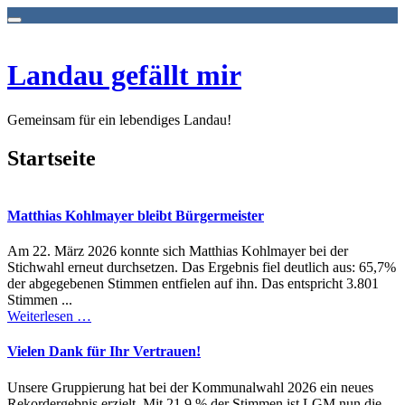
Zum
Inhalt
springen
Landau gefällt mir
Gemeinsam für ein lebendiges Landau!
Startseite
Matthias Kohlmayer bleibt Bürgermeister
Am 22. März 2026 konnte sich Matthias Kohlmayer bei der
Stichwahl erneut durchsetzen. Das Ergebnis fiel deutlich aus: 65,7%
der abgegebenen Stimmen entfielen auf ihn. Das entspricht 3.801
Stimmen ...
Weiterlesen …
Vielen Dank für Ihr Vertrauen!
Unsere Gruppierung hat bei der Kommunalwahl 2026 ein neues
Rekordergebnis erzielt. Mit 21,9 % der Stimmen ist LGM nun die