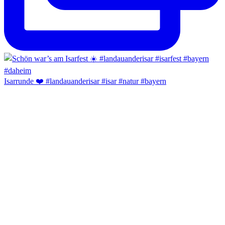
Isarrunde ❤️ #landauanderisar #isar #natur #bayern