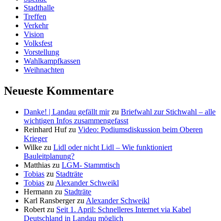
Stadthalle
Treffen
Verkehr
Vision
Volksfest
Vorstellung
Wahlkampfkassen
Weihnachten
Neueste Kommentare
Danke! | Landau gefällt mir
zu
Briefwahl zur Stichwahl – alle
wichtigen Infos zusammengefasst
Reinhard Huf
zu
Video: Podiumsdiskussion beim Oberen
Krieger
Wilke
zu
Lidl oder nicht Lidl – Wie funktioniert
Bauleitplanung?
Matthias
zu
LGM- Stammtisch
Tobias
zu
Stadträte
Tobias
zu
Alexander Schweikl
Hermann
zu
Stadträte
Karl Ransberger
zu
Alexander Schweikl
Robert
zu
Seit 1. April: Schnelleres Internet via Kabel
Deutschland in Landau möglich