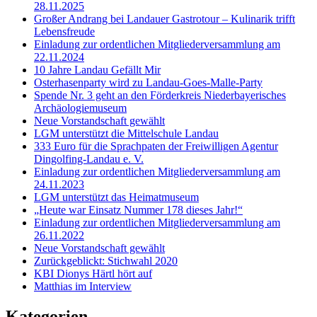
28.11.2025
Großer Andrang bei Landauer Gastrotour – Kulinarik trifft
Lebensfreude
Einladung zur ordentlichen Mitgliederversammlung am
22.11.2024
10 Jahre Landau Gefällt Mir
Osterhasenparty wird zu Landau-Goes-Malle-Party
Spende Nr. 3 geht an den Förderkreis Niederbayerisches
Archäologiemuseum
Neue Vorstandschaft gewählt
LGM unterstützt die Mittelschule Landau
333 Euro für die Sprachpaten der Freiwilligen Agentur
Dingolfing-Landau e. V.
Einladung zur ordentlichen Mitgliederversammlung am
24.11.2023
LGM unterstützt das Heimatmuseum
„Heute war Einsatz Nummer 178 dieses Jahr!“
Einladung zur ordentlichen Mitgliederversammlung am
26.11.2022
Neue Vorstandschaft gewählt
Zurückgeblickt: Stichwahl 2020
KBI Dionys Härtl hört auf
Matthias im Interview
Kategorien