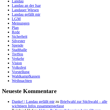
Landau
Landau an der Isar
Landauer Wiesen
Landau gefällt mir
LGM
Meinungen
Plan
Rede
Sicherheit
Silvester
Spende
Stadthalle
Treffen
Verkehr
Vision
Volksfest
Vorstellung
Wahlkampfkassen
Weihnachten
Neueste Kommentare
Danke! | Landau gefällt mir
zu
Briefwahl zur Stichwahl – alle
wichtigen Infos zusammengefasst