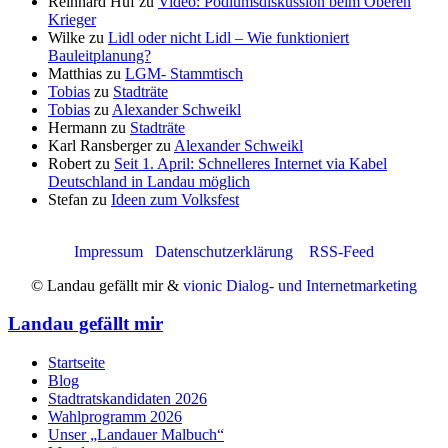
Reinhard Huf
zu
Video: Podiumsdiskussion beim Oberen
Krieger
Wilke
zu
Lidl oder nicht Lidl – Wie funktioniert
Bauleitplanung?
Matthias
zu
LGM- Stammtisch
Tobias
zu
Stadträte
Tobias
zu
Alexander Schweikl
Hermann
zu
Stadträte
Karl Ransberger
zu
Alexander Schweikl
Robert
zu
Seit 1. April: Schnelleres Internet via Kabel
Deutschland in Landau möglich
Stefan
zu
Ideen zum Volksfest
Impressum
Datenschutzerklärung
RSS-Feed
© Landau gefällt mir &
vionic Dialog- und Internetmarketing
Landau gefällt mir
Startseite
Blog
Stadtratskandidaten 2026
Wahlprogramm 2026
Unser „Landauer Malbuch“