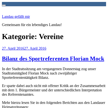
Zum
Inhalt
Landau gefällt mir
springen
Gemeinsam für ein lebendiges Landau!
Kategorie:
Vereine
Veröffentlicht
27. April 2016
27. April 2016
am
Bilanz des Sportreferenten Florian Mock
In der Stadtratssitzung am vergangenen Donnerstag zog unser
Stadtratsmitglied Florian Mock nach zweijähriger
Sportreferententätigkeit Bilanz.
Er sparte dabei auch nicht mit offener Kritik an der Zusammenarbeit
mit dem 1. Bürgermeister und der unterschiedlichen Interpretation
des Referentenamtes.
Mehr hierzu lesen Sie in den folgenden Berichten aus den Landauer
Heimatzeitungen: