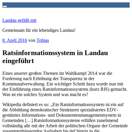
Zum
Inhalt
Landau gefällt mir
springen
Gemeinsam für ein lebendiges Landau!
Veröffentlicht
8. April 2016
von
Tobias
am
Ratsinformationssystem in Landau
eingeführt
Eines unserer großen Themen im Wahlkampf 2014 war die
Forderung nach Erhöhung der Transparenz in der
Kommunalverwaltung. Ein wichtiger Schritt dazu wurde nun mit
der Einführung eines Ratsinformationssystems (kurz RIS) gemacht.
Was ist ein solches System und was macht es?
Wikipedia definiert es so: „Ein Ratsinformationssystem ist ein auf
die Abbildung demokratischer Strukturen spezialisiertes EDV-
gestütztes Informations- und Dokumentenmanagementsystem in
Gemeinden […].Ratsinformationssysteme erfüllen zunehmend
vollständig alle mit der Arbeit der politischen Organe der Gemeinde
zusammenhängenden Aufgaben bis tief hinein in die