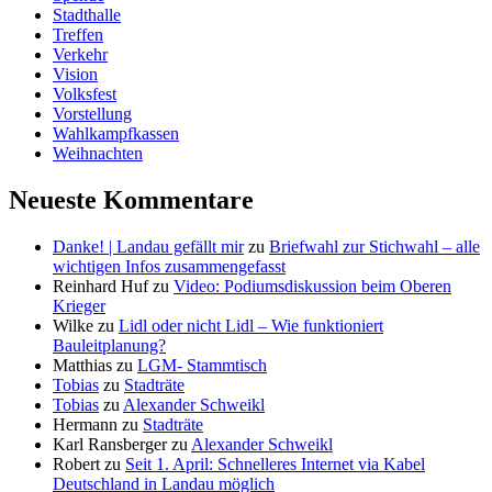
Stadthalle
Treffen
Verkehr
Vision
Volksfest
Vorstellung
Wahlkampfkassen
Weihnachten
Neueste Kommentare
Danke! | Landau gefällt mir
zu
Briefwahl zur Stichwahl – alle
wichtigen Infos zusammengefasst
Reinhard Huf
zu
Video: Podiumsdiskussion beim Oberen
Krieger
Wilke
zu
Lidl oder nicht Lidl – Wie funktioniert
Bauleitplanung?
Matthias
zu
LGM- Stammtisch
Tobias
zu
Stadträte
Tobias
zu
Alexander Schweikl
Hermann
zu
Stadträte
Karl Ransberger
zu
Alexander Schweikl
Robert
zu
Seit 1. April: Schnelleres Internet via Kabel
Deutschland in Landau möglich